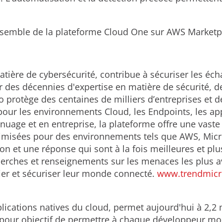
ensemble de la plateforme Cloud One sur AWS Marketp
tière de cybersécurité, contribue à sécuriser les é
r des décennies d'expertise en matière de sécurité, 
 protège des centaines de milliers d’entreprises et d
our les environnements Cloud, les Endpoints, les app
e nuage et en entreprise, la plateforme offre une va
imisées pour des environnements tels que AWS, Micro
ion et une réponse qui sont à la fois meilleures et pl
herches et renseignements sur les menaces les plus
ier et sécuriser leur monde connecté.
www.trendmic
plications natives du cloud, permet aujourd'hui à 2,2
ec pour objectif de permettre à chaque développeur 