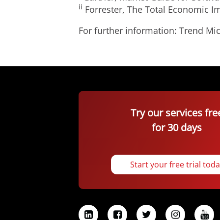
ii
Forrester, The Total Economic I
For further information: Trend 
Try our services fre
for 30 days
Start your free trial tod
L
F
T
I
Y