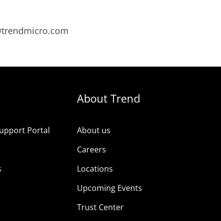
s@trendmicro.com
About Trend
upport Portal
About us
s
Careers
s
Locations
Upcoming Events
Trust Center