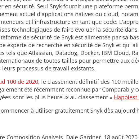
r en sécurité. Seul Snyk fournit une plateforme perme
ement actuel d'applications natives du cloud, notam
onteneurs et l'infrastructure en tant que code. L'appr
ses technologiques de faire évoluer la sécurité dan
teforme de sécurité de Snyk est alimentée par sa bas
ipe experte de recherche en sécurité de Snyk et qui a
es tels que Atlassian, Datadog, Docker, IBM Cloud, Ra
 internationaux de toutes tailles pour permettre aux d
leurs processus de travail existants.
ud 100 de 2020
, le classement définitif des 100 meill
galement été récemment reconnue par Comparably co
ées sont les plus heureux au classement «
Happiest
ommencer à utiliser gratuitement Snyk dès aujourd'hui
re Composition Analysis, Dale Gardner, 18 août 2020