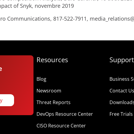
mpact of Snyk, novembre 2019
Micro Communications, 817-522-7911, media_relation
Resources
Support
e
Blog
Business S
Newsroom
Contact U
ay
Threat Reports
Download
DevOps Resource Center
Free Trials
CISO Resource Center