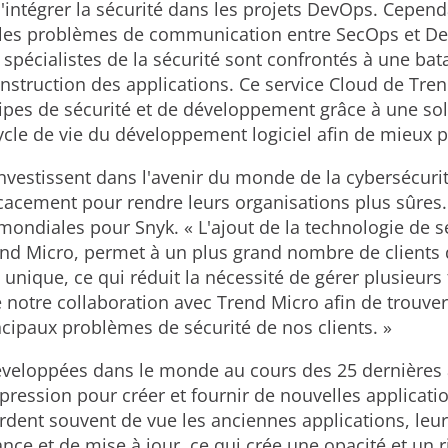
intégrer la sécurité dans les projets DevOps. Cependa
et les problèmes de communication entre SecOps et 
spécialistes de la sécurité sont confrontés à une batail
construction des applications. Ce service Cloud de Tre
uipes de sécurité et de développement grâce à une sol
 cycle de vie du développement logiciel afin de mieux p
nvestissent dans l'avenir du monde de la cybersécurit
cacement pour rendre leurs organisations plus sûres.
mondiales pour Snyk. « L'ajout de la technologie de sé
d Micro, permet à un plus grand nombre de clients d
e unique, ce qui réduit la nécessité de gérer plusieur
 notre collaboration avec Trend Micro afin de trouve
ncipaux problèmes de sécurité de nos clients. »
éveloppées dans le monde au cours des 25 dernières a
 pression pour créer et fournir de nouvelles applicat
rdent souvent de vue les anciennes applications, leu
ance et de mise à jour, ce qui crée une opacité et un